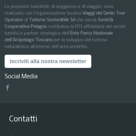
Le proposte turistiche, di soggiorno e di viaggio, sono
realizzate con l'organizzazione tecnica
Viaggi del Genio Tour
Operator
di
Turismo Sostenibile Srl
che con la
Società
Cooperativa Pelagos
costituisce la RTI affidataria dei servizi
turistici e partner strategico dell'
Ente Parco Nazionale
dell'Arcipelago Toscano
per lo sviluppo del turismo
naturalistico all'interno dell'area protetta.
Iscriviti alla nostra newsletter
Social Media
Contatti