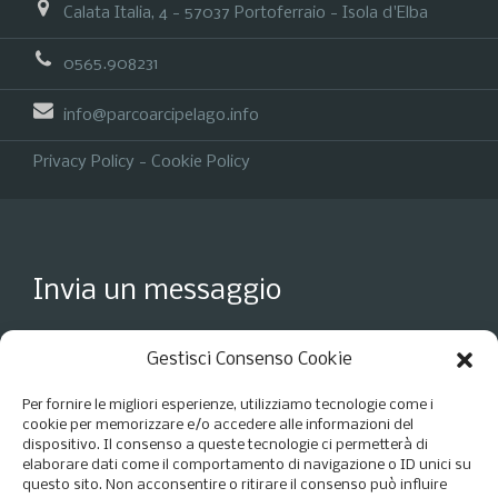
Calata Italia, 4 - 57037 Portoferraio - Isola d'Elba
0565.908231
info@parcoarcipelago.info
Privacy Policy
-
Cookie Policy
Invia un messaggio
Gestisci Consenso Cookie
Per fornire le migliori esperienze, utilizziamo tecnologie come i
cookie per memorizzare e/o accedere alle informazioni del
dispositivo. Il consenso a queste tecnologie ci permetterà di
elaborare dati come il comportamento di navigazione o ID unici su
questo sito. Non acconsentire o ritirare il consenso può influire