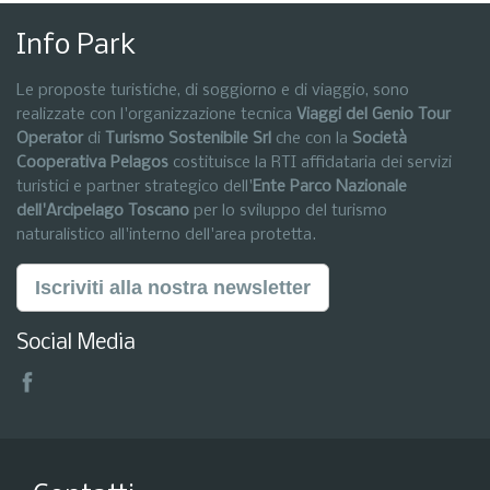
Info Park
Le proposte turistiche, di soggiorno e di viaggio, sono
realizzate con l'organizzazione tecnica
Viaggi del Genio Tour
Operator
di
Turismo Sostenibile Srl
che con la
Società
Cooperativa Pelagos
costituisce la RTI affidataria dei servizi
turistici e partner strategico dell'
Ente Parco Nazionale
dell'Arcipelago Toscano
per lo sviluppo del turismo
naturalistico all'interno dell'area protetta.
Iscriviti alla nostra newsletter
Social Media