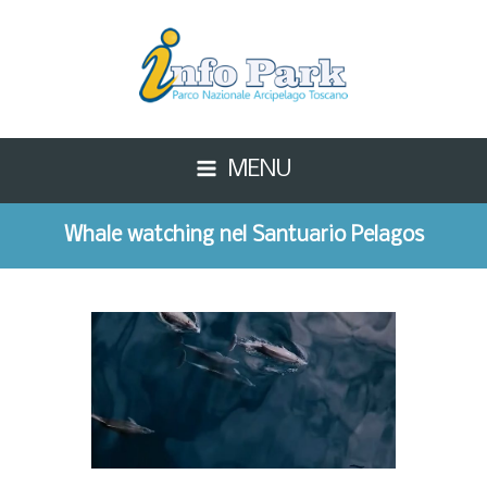
MENU
Whale watching nel Santuario Pelagos