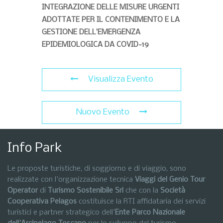
INTEGRAZIONE DELLE MISURE URGENTI
ADOTTATE PER IL CONTENIMENTO E LA
GESTIONE DELL’EMERGENZA
EPIDEMIOLOGICA DA COVID-19
Visualizza Evento
Nuovo Evento
Info Park
Le proposte turistiche, di soggiorno e di viaggio, sono
realizzate con l'organizzazione tecnica
Viaggi del Genio Tour
Operator
di
Turismo Sostenibile Srl
che con la
Società
Cooperativa Pelagos
costituisce la RTI affidataria dei servizi
turistici e partner strategico dell'
Ente Parco Nazionale