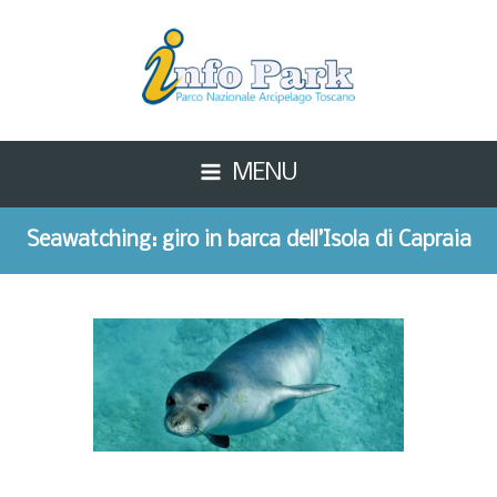
MENU
Seawatching: giro in barca dell’Isola di Capraia
dedicato alla fauna marina