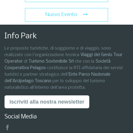
Nuovo Evento
Info Park
Le proposte turistiche, di soggiorno e di viaggio, sono
realizzate con l'organizzazione tecnica
Viaggi del Genio Tour
Operator
di
Turismo Sostenibile Srl
che con la
Società
Cooperativa Pelagos
costituisce la RTI affidataria dei servizi
turistici e partner strategico dell'
Ente Parco Nazionale
dell'Arcipelago Toscano
per lo sviluppo del turismo
naturalistico all'interno dell'area protetta.
Iscriviti alla nostra newsletter
Social Media