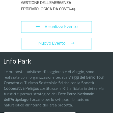
GESTIONE DELL’EMERGENZA
EPIDEMIOLOGICA DA COVID-19
Visualizza Evento
Nuovo Evento
Info Park
Le proposte turistiche, di soggiorno e di viaggio, sono
realizzate con l'organizzazione tecnica
Viaggi del Genio Tour
Operator
di
Turismo Sostenibile Srl
che con la
Società
Cooperativa Pelagos
costituisce la RTI affidataria dei servizi
turistici e partner strategico dell'
Ente Parco Nazionale
dell'Arcipelago Toscano
per lo sviluppo del turismo
naturalistico all'interno dell'area protetta.