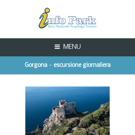
MENU
Gorgona – escursione giornaliera