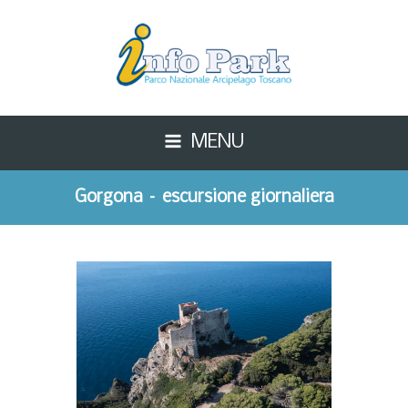
MENU
Gorgona – escursione giornaliera