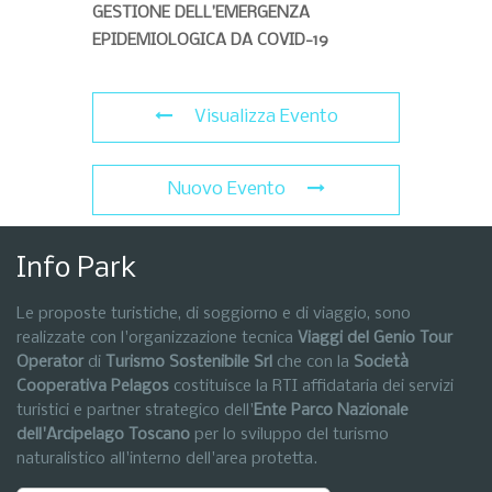
GESTIONE DELL’EMERGENZA
EPIDEMIOLOGICA DA COVID-19
Visualizza Evento
Nuovo Evento
Info Park
Le proposte turistiche, di soggiorno e di viaggio, sono
realizzate con l'organizzazione tecnica
Viaggi del Genio Tour
Operator
di
Turismo Sostenibile Srl
che con la
Società
Cooperativa Pelagos
costituisce la RTI affidataria dei servizi
turistici e partner strategico dell'
Ente Parco Nazionale
dell'Arcipelago Toscano
per lo sviluppo del turismo
naturalistico all'interno dell'area protetta.