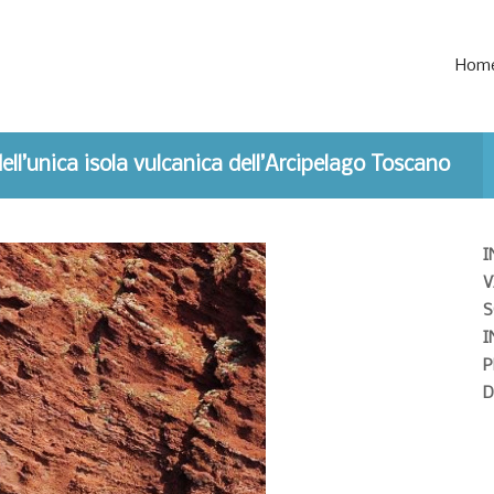
Hom
ell’unica isola vulcanica dell’Arcipelago Toscano
I
V
S
I
P
D