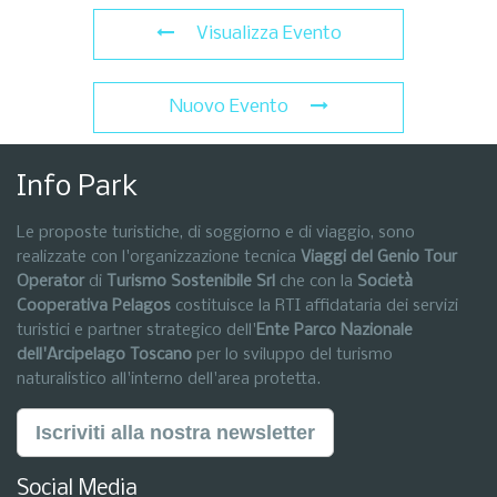
Visualizza Evento
Nuovo Evento
Info Park
Le proposte turistiche, di soggiorno e di viaggio, sono
realizzate con l'organizzazione tecnica
Viaggi del Genio Tour
Operator
di
Turismo Sostenibile Srl
che con la
Società
Cooperativa Pelagos
costituisce la RTI affidataria dei servizi
turistici e partner strategico dell'
Ente Parco Nazionale
dell'Arcipelago Toscano
per lo sviluppo del turismo
naturalistico all'interno dell'area protetta.
Iscriviti alla nostra newsletter
Social Media