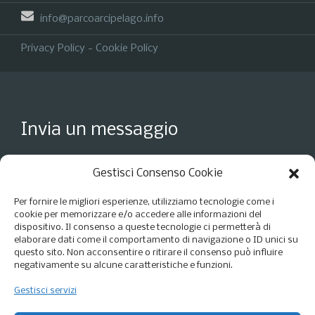
info@parcoarcipelago.info
Privacy Policy
-
Cookie Policy
Invia un messaggio
Gestisci Consenso Cookie
Per fornire le migliori esperienze, utilizziamo tecnologie come i
cookie per memorizzare e/o accedere alle informazioni del
dispositivo. Il consenso a queste tecnologie ci permetterà di
elaborare dati come il comportamento di navigazione o ID unici su
questo sito. Non acconsentire o ritirare il consenso può influire
negativamente su alcune caratteristiche e funzioni.
Gestisci servizi
Accetto i termini della
Privacy Policy
*