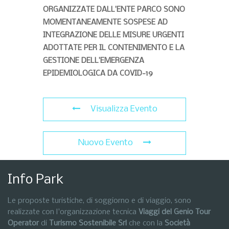
ORGANIZZATE DALL’ENTE PARCO SONO
MOMENTANEAMENTE SOSPESE AD
INTEGRAZIONE DELLE MISURE URGENTI
ADOTTATE PER IL CONTENIMENTO E LA
GESTIONE DELL’EMERGENZA
EPIDEMIOLOGICA DA COVID-19
Visualizza Evento
Nuovo Evento
Info Park
Le proposte turistiche, di soggiorno e di viaggio, sono
realizzate con l'organizzazione tecnica
Viaggi del Genio Tour
Operator
di
Turismo Sostenibile Srl
che con la
Società