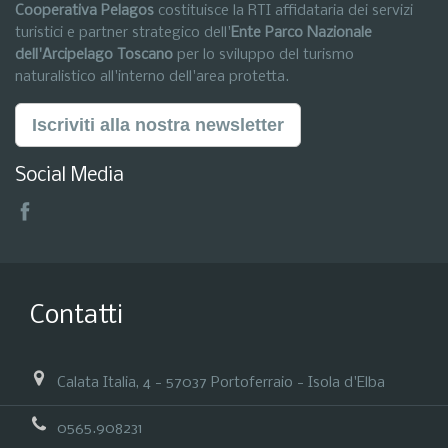
Cooperativa Pelagos
costituisce la RTI affidataria dei servizi
turistici e partner strategico dell'
Ente Parco Nazionale
dell'Arcipelago Toscano
per lo sviluppo del turismo
naturalistico all'interno dell'area protetta.
Iscriviti alla nostra newsletter
Social Media
Contatti
Calata Italia, 4 - 57037 Portoferraio - Isola d'Elba
0565.908231