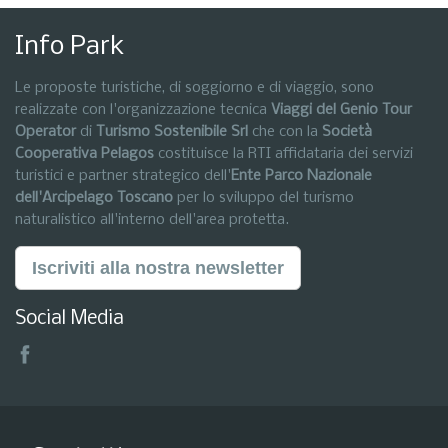
Info Park
Le proposte turistiche, di soggiorno e di viaggio, sono
realizzate con l'organizzazione tecnica
Viaggi del Genio Tour
Operator
di
Turismo Sostenibile Srl
che con la
Società
Cooperativa Pelagos
costituisce la RTI affidataria dei servizi
turistici e partner strategico dell'
Ente Parco Nazionale
dell'Arcipelago Toscano
per lo sviluppo del turismo
naturalistico all'interno dell'area protetta.
Iscriviti alla nostra newsletter
Social Media