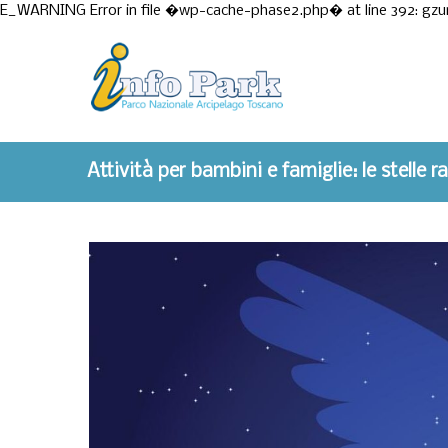
E_WARNING Error in file �wp-cache-phase2.php� at line 392: gzu
Attività per bambini e famiglie: le stelle 