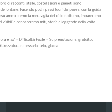
ro di racconti: stelle, costellazioni e pianeti sono
gende lontane. Facendo pochi passi fuori dal paese, con la guida
ll’insù ammireremo la meraviglia del cielo notturno, impareremo
neti visibili e conosceremo miti, storie e leggende della volta
ora e 30’ – Difficoltà: Facile – Su prenotazione, gratuito.
Attrezzatura necessaria: telo, giacca