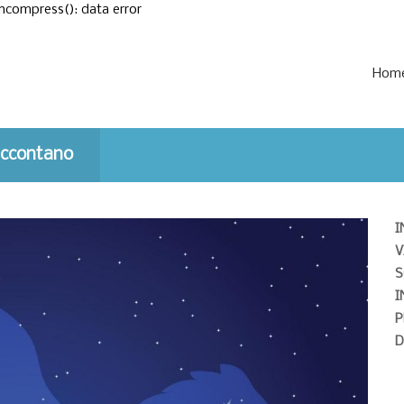
ncompress(): data error
Hom
raccontano
I
V
S
I
P
D