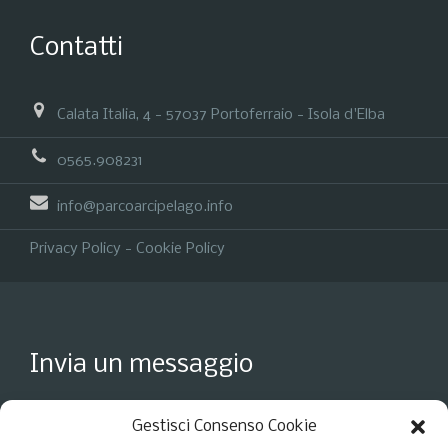
Contatti
Calata Italia, 4 - 57037 Portoferraio - Isola d'Elba
0565.908231
info@parcoarcipelago.info
Privacy Policy
-
Cookie Policy
Invia un messaggio
Gestisci Consenso Cookie