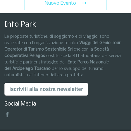
Nuovo Evento
Info Park
Le proposte turistiche, di soggiorno e di viaggio, sono
realizzate con l'organizzazione tecnica
Viaggi del Genio Tour
Operator
di
Turismo Sostenibile Srl
che con la
Società
Cooperativa Pelagos
costituisce la RTI affidataria dei servizi
turistici e partner strategico dell'
Ente Parco Nazionale
dell'Arcipelago Toscano
per lo sviluppo del turismo
naturalistico all'interno dell'area protetta.
Iscriviti alla nostra newsletter
Social Media