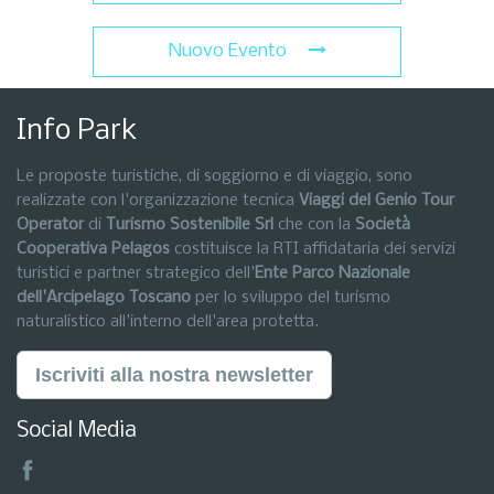
Nuovo Evento
Info Park
Le proposte turistiche, di soggiorno e di viaggio, sono
realizzate con l'organizzazione tecnica
Viaggi del Genio Tour
Operator
di
Turismo Sostenibile Srl
che con la
Società
Cooperativa Pelagos
costituisce la RTI affidataria dei servizi
turistici e partner strategico dell'
Ente Parco Nazionale
dell'Arcipelago Toscano
per lo sviluppo del turismo
naturalistico all'interno dell'area protetta.
Iscriviti alla nostra newsletter
Social Media