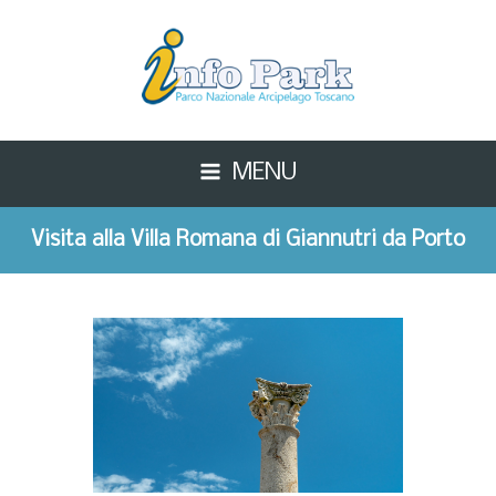
MENU
Visita alla Villa Romana di Giannutri da Porto
Santo Stefano