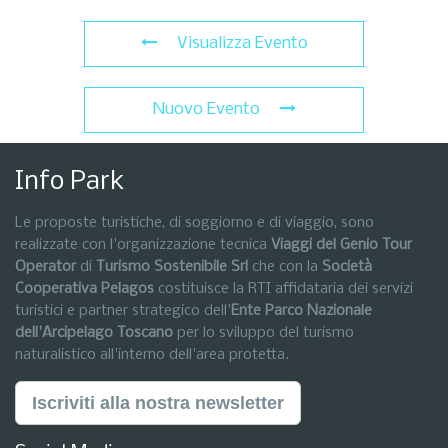
Visualizza Evento
Nuovo Evento
Info Park
Le proposte turistiche, di soggiorno e di viaggio, sono
realizzate con l'organizzazione tecnica
Viaggi del Genio Tour
Operator
di
Turismo Sostenibile Srl
che con la
Società
Cooperativa Pelagos
costituisce la RTI affidataria dei servizi
turistici e partner strategico dell'
Ente Parco Nazionale
dell'Arcipelago Toscano
per lo sviluppo del turismo
naturalistico all'interno dell'area protetta.
Iscriviti alla nostra newsletter