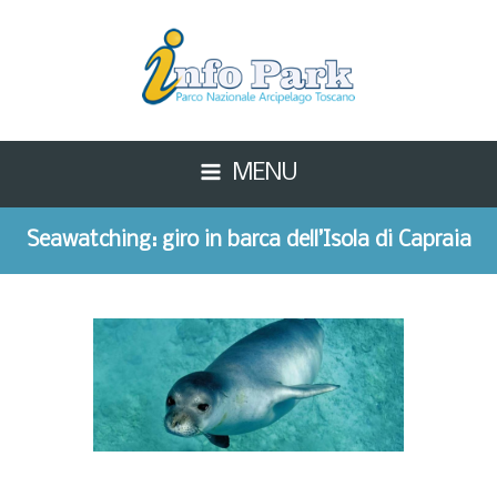
MENU
Seawatching: giro in barca dell’Isola di Capraia
dedicato alla fauna marina