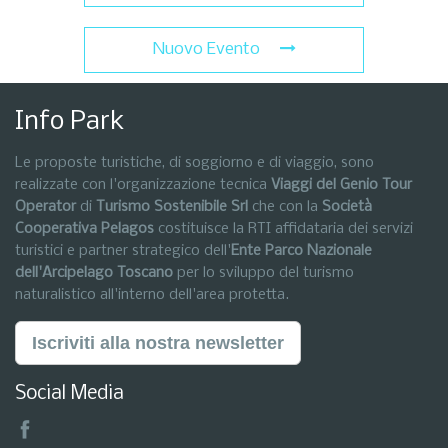
Nuovo Evento
Info Park
Le proposte turistiche, di soggiorno e di viaggio, sono
realizzate con l'organizzazione tecnica
Viaggi del Genio Tour
Operator
di
Turismo Sostenibile Srl
che con la
Società
Cooperativa Pelagos
costituisce la RTI affidataria dei servizi
turistici e partner strategico dell'
Ente Parco Nazionale
dell'Arcipelago Toscano
per lo sviluppo del turismo
naturalistico all'interno dell'area protetta.
Iscriviti alla nostra newsletter
Social Media