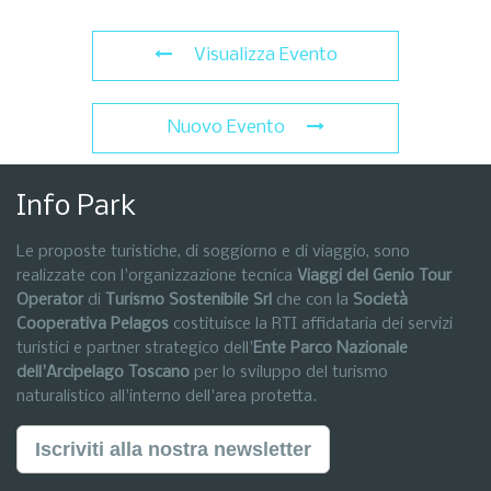
Visualizza Evento
Nuovo Evento
Info Park
Le proposte turistiche, di soggiorno e di viaggio, sono
realizzate con l'organizzazione tecnica
Viaggi del Genio Tour
Operator
di
Turismo Sostenibile Srl
che con la
Società
Cooperativa Pelagos
costituisce la RTI affidataria dei servizi
turistici e partner strategico dell'
Ente Parco Nazionale
dell'Arcipelago Toscano
per lo sviluppo del turismo
naturalistico all'interno dell'area protetta.
Iscriviti alla nostra newsletter