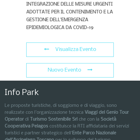
INTEGRAZIONE DELLE MISURE URGENTI
ADOTTATE PER IL CONTENIMENTO E LA
GESTIONE DELL’EMERGENZA
EPIDEMIOLOGICA DA COVID-19
Visualizza Evento
Nuovo Evento
Info Park
Le proposte turistiche, di soggiorno e di viaggio, sono
realizzate con l'organizzazione tecnica
Viaggi del Genio Tour
Operator
di
Turismo Sostenibile Srl
che con la
Società
Cooperativa Pelagos
costituisce la RTI affidataria dei servizi
turistici e partner strategico dell'
Ente Parco Nazionale
dell'Arcipelago Toscano
per lo sviluppo del turismo