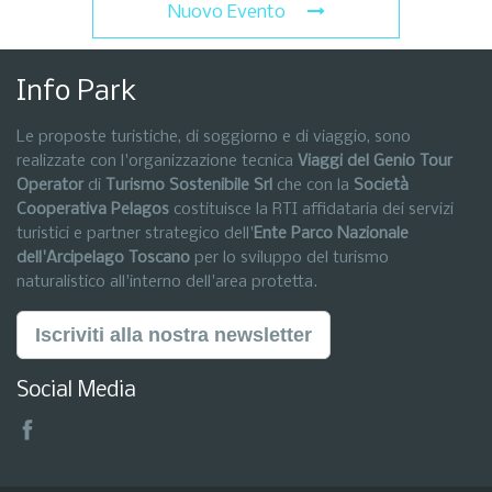
Nuovo Evento
Info Park
Le proposte turistiche, di soggiorno e di viaggio, sono
realizzate con l'organizzazione tecnica
Viaggi del Genio Tour
Operator
di
Turismo Sostenibile Srl
che con la
Società
Cooperativa Pelagos
costituisce la RTI affidataria dei servizi
turistici e partner strategico dell'
Ente Parco Nazionale
dell'Arcipelago Toscano
per lo sviluppo del turismo
naturalistico all'interno dell'area protetta.
Iscriviti alla nostra newsletter
Social Media