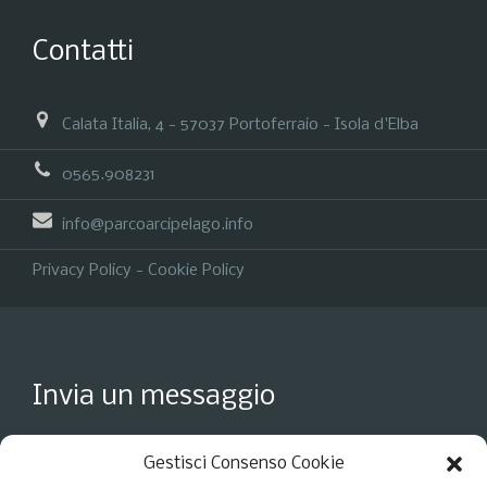
Contatti
Calata Italia, 4 - 57037 Portoferraio - Isola d'Elba
0565.908231
info@parcoarcipelago.info
Privacy Policy
-
Cookie Policy
Invia un messaggio
Gestisci Consenso Cookie